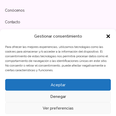
Conócenos
Contacto
Horario
Gestionar consentimiento
Para ofrecer las mejores experiencias, utilizamos tecnologías como las
cookies para almacenar y/o acceder a la información del dispositivo. El
Lunes-Viernes
10:00 - 20:00
consentimiento de estas tecnologías nos permitirá procesar datos como el
comportamiento de navegación o las identificaciones únicas en este sitio.
No consentir o retirar el consentimiento, puede afectar negativamente a
Sábado-Domingo
Cerrado
ciertas características y funciones.
Aceptar
Política de privacidad
Política de cookies
Aviso Legal
Denegar
© 2025 CPL Psicología y Lenguaje. Todos los derechos
reservados. Diseñado por
Evolva
Ver preferencias